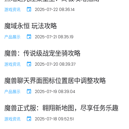
游戏资讯
2025-07-22 08:36:14
魔域永恒 玩法攻略
产品展示
2025-07-21 08:35:19
魔兽：传说级战宠坐骑攻略
游戏资讯
2025-07-20 08:39:37
魔兽聊天界面图标位置居中调整攻略
产品展示
2025-07-19 08:39:04
魔兽正式服：翱翔新地图，尽享任务乐趣
游戏资讯
2025-07-18 09:52:51