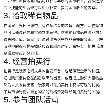
品，通过出售这些物品可以获得丰厚的金币收入。合理选择
专业技能的组合也可以相互补充，提高金币收入的效率。
3. 拾取稀有物品
在魔兽世界怀旧服中，有许多稀有的装备、配方和宠物等物
品可以通过刷怪和挑战副本获得。这些稀有物品在游戏内有
很高的价值，玩家可以通过出售这些物品来赚取金币。了解
游戏中的稀有物品掉落位置和刷新时间，积极参与相关活动
是赚取金币的好方法。
4. 经营拍卖行
拍卖行是玩家之间交易的重要平台，也是赚取金币的利器。
通过购买低价物品然后以高价出售，或者通过购买大量物品
然后以批发价出售，玩家可以在拍卖行中获得可观的利润。
了解市场行情，熟悉物品的价格走势是经营拍卖行的关键。
5. 参与团队活动