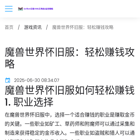
魔兽世界怀旧服：轻松赚钱攻略
首页
游戏资讯
魔兽世界怀旧服：轻松赚钱攻
略
2025-06-30 08:34:07
魔兽世界怀旧服如何轻松赚钱
1. 职业选择
在魔兽世界怀旧服中，选择一个适合赚钱的职业是赚取金币
的关键。一些职业如矿工、草药师和附魔师可以通过采集和
制造来获得稳定的金币收入。一些职业如盗贼和猎人可以通