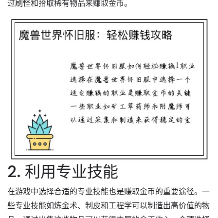
过刷怪和拾取稀有物品来赚取金币。
2. 利用专业技能
在游戏中选择合适的专业技能也是赚取金币的重要途径。一
些专业技能如炼金术、制皮和工程学可以制造出高价值的物