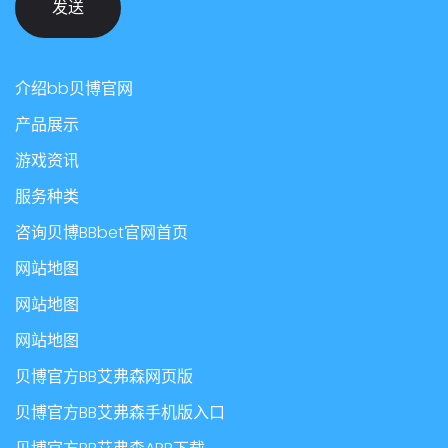
发送
介绍bb贝博官网
产品展示
游戏资讯
服务种类
咨询贝博BBbet官网首页
网站地图
网站地图
网站地图
贝博官方BB艾弗森网页版
贝博官方BB艾弗森手机版入口