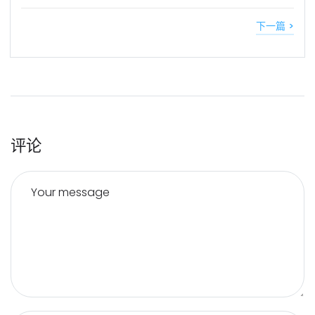
下一篇 >
评论
Your message