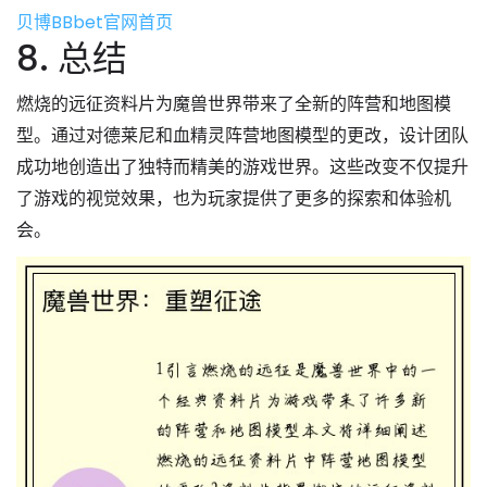
贝博BBbet官网首页
8. 总结
燃烧的远征资料片为魔兽世界带来了全新的阵营和地图模
型。通过对德莱尼和血精灵阵营地图模型的更改，设计团队
成功地创造出了独特而精美的游戏世界。这些改变不仅提升
了游戏的视觉效果，也为玩家提供了更多的探索和体验机
会。