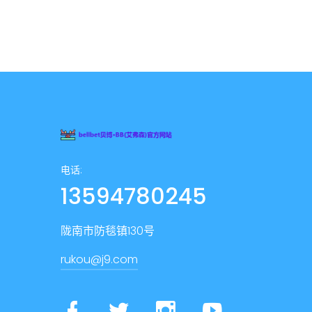
电话:
13594780245
陇南市防毯镇130号
rukou@j9.com