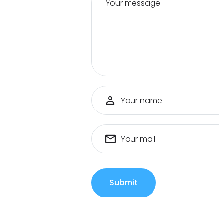
Your message
Your name
Your mail
Submit